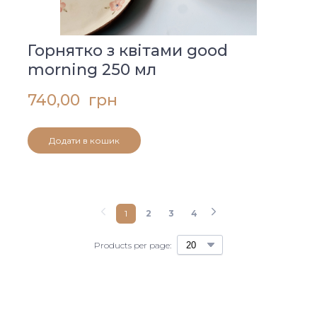
Горнятко з квітами good
morning 250 мл
740,00  грн
Додати в кошик
1
2
3
4
Products per page: