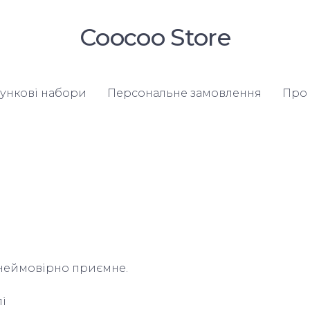
Coocoo Store
ункові набори
Персональне замовлення
Про 
 неймовірно приємне.

і
