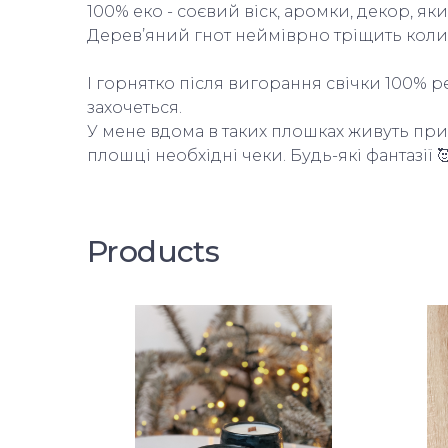
100% еко - соєвий віск, аромки, декор, яки
Деревʼяний гнот нейміврно тріщить коли г
І горнятко після вигорання свічки 100% р
захочеться.

У мене вдома в таких плошках живуть прикр
плошці необхідні чеки. Будь-які фантазії 
Products