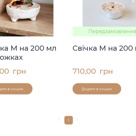
Передзамовленн
ка М на 200 мл
Свічка М на 200
ножках
00  грн
710,00  грн
ати в кошик
Додати в кошик
1