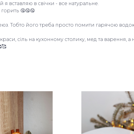
й я вставляю в свічки - все натуральне.

орить 🤤🤤🤤

еюз. Тобто його треба просто помити гарячою водою 
аси, сіль на кухонному столику, мед та варення, а н
🥰