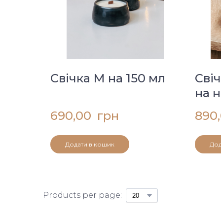
Свічка М на 150 мл
Свіч
на 
690,00  грн
890,
Додати в кошик
Дод
Products per page: