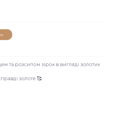
ик
ем та розсипом зірок в вигляді золотих
справді золоте 🥰