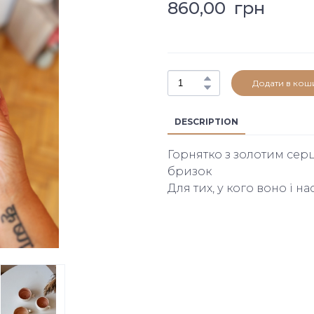
860,00  грн
Додати в кош
DESCRIPTION
Горнятко з золотим серц
бризок
Для тих, у кого воно і на