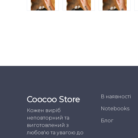
В наявності
Coocoo Store
Notebooks
Кожен виріб
неповторний та
Блог
виготовлений з
любов'ю та увагою до