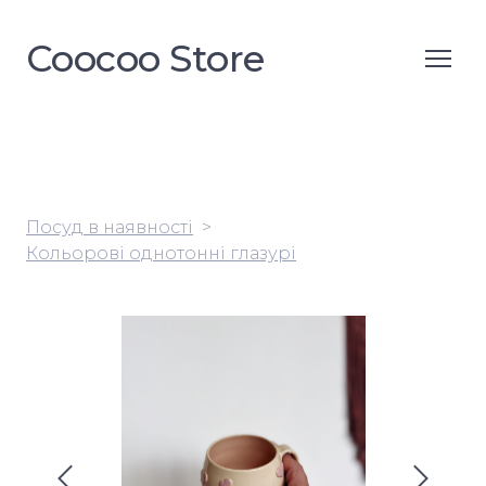
Coocoo Store
Посуд в наявності
Кольорові однотонні глазурі