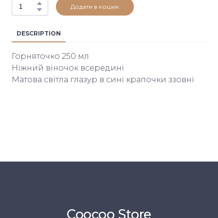
Додати в кошик
DESCRIPTION
Горняточко 250 мл
Ніжний віночок всередині
Матова світла глазур в сині крапочки ззовні
Coocoo Store