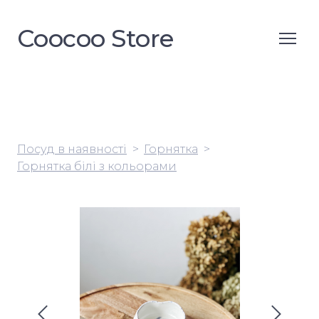
Coocoo Store
Посуд в наявності
Горнятка
Горнятка білі з кольорами