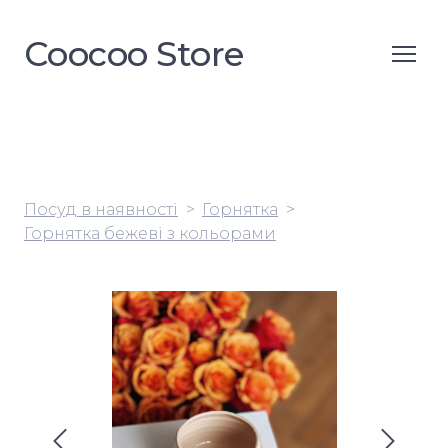
Coocoo Store
Посуд в наявності
Горнятка
Горнятка бежеві з кольорами