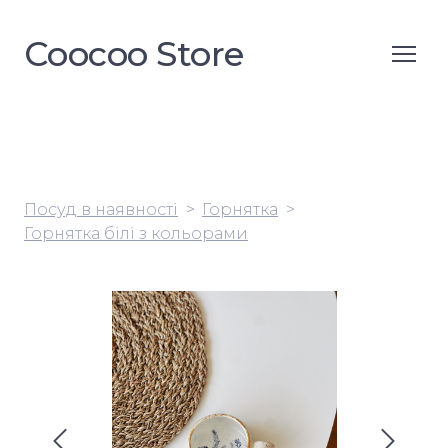
Coocoo Store
Посуд в наявності
Горнятка
Горнятка білі з кольорами