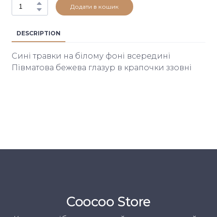
Додати в кошик
DESCRIPTION
Сині травки на білому фоні всередині
Півматова бежева глазур в крапочки ззовні
Coocoo Store