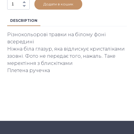
Додати в кошик
DESCRIPTION
Різнокольорові травки на білому фоні
всередині
Ніжна біла глазур, яка відлискує кристаліками
ззовні. Фото не передає того, нажаль.. Таке
мерехтіння з блискітками
Плетена ручечка