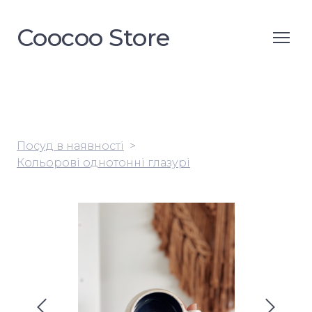
Coocoo Store
Посуд в наявності
Кольорові однотонні глазурі