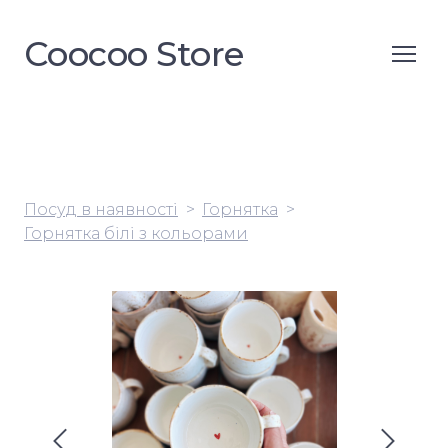
Coocoo Store
Посуд в наявності
Горнятка
Горнятка білі з кольорами