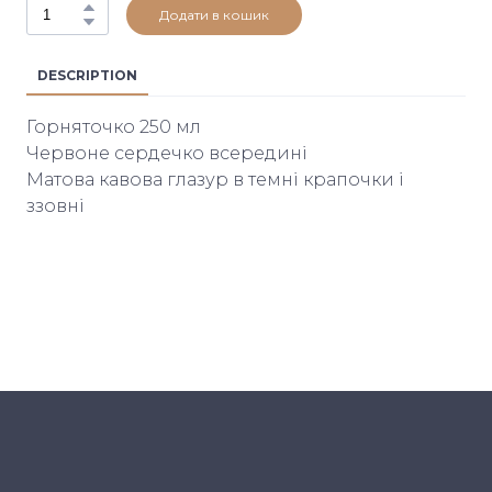
Додати в кошик
DESCRIPTION
Горняточко 250 мл
Червоне сердечко всередині
Матова кавова глазур в темні крапочки і
ззовні