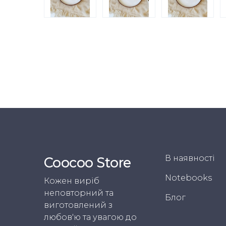
В наявності
Coocoo Store
Notebooks
Кожен виріб
неповторний та
Блог
виготовлений з
любов'ю та увагою до