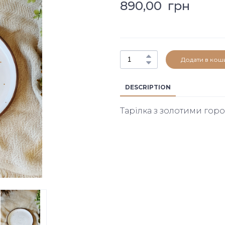
890,00  грн
Додати в кош
DESCRIPTION
Тарілка з золотими го