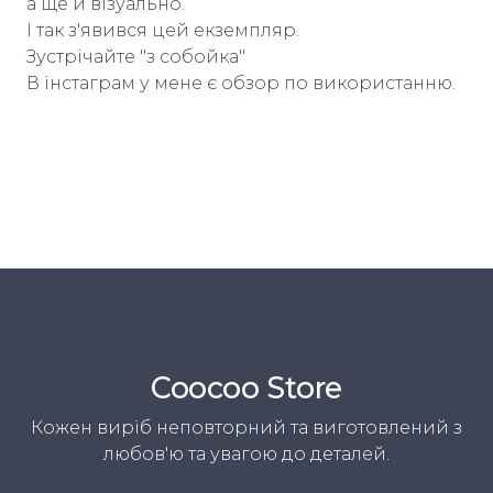
а ще й візуально.
І так з'явився цей екземпляр.
Зустрічайте "з собойка"
В інстаграм у мене є обзор по використанню.
Coocoo Store
Кожен виріб неповторний та виготовлений з
любов'ю та увагою до деталей.