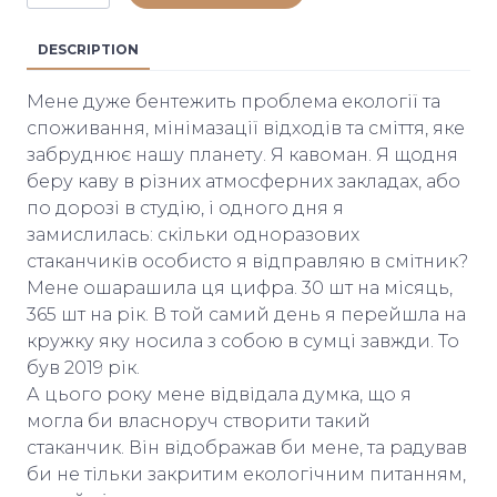
DESCRIPTION
Мене дуже бентежить проблема екології та
споживання, мінімазації відходів та сміття, яке
забруднює нашу планету. Я кавоман. Я щодня
беру каву в різних атмосферних закладах, або
по дорозі в студію, і одного дня я
замислилась: скільки одноразових
стаканчиків особисто я відправляю в смітник?
Мене ошарашила ця цифра. 30 шт на місяць,
365 шт на рік. В той самий день я перейшла на
кружку яку носила з собою в сумці завжди. То
був 2019 рік.
А цього року мене відвідала думка, що я
могла би власноруч створити такий
стаканчик. Він відображав би мене, та радував
би не тільки закритим екологічним питанням,