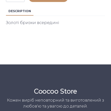
DESCRIPTION
Золоті бризки всередині
Coocoo Store
Кожен виріб неповторний та виготовлений з
любов'ю та увагою до деталей.