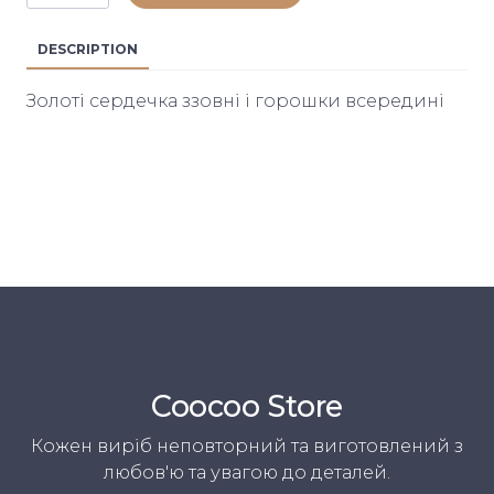
DESCRIPTION
Золоті сердечка ззовні і горошки всередині
Coocoo Store
Кожен виріб неповторний та виготовлений з
любов'ю та увагою до деталей.