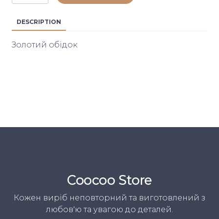
DESCRIPTION
Золотий обідок
Coocoo Store
Кожен виріб неповторний та виготовлений з
любов'ю та увагою до деталей.