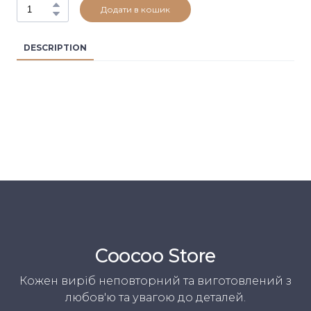
Додати в кошик
DESCRIPTION
Coocoo Store
Кожен виріб неповторний та виготовлений з
любов'ю та увагою до деталей.