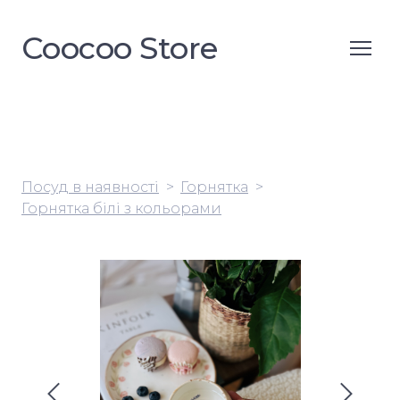
Coocoo Store
Посуд в наявності
Горнятка
Горнятка білі з кольорами