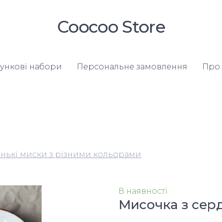
Coocoo Store
ункові набори
Персональне замовлення
Про 
енькі миски з різними кольорами
В наявності
Мисочка з сер