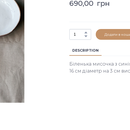
690,00  грн
Додати в кош
DESCRIPTION
Біленька мисочка з син
16 см діаметр на 3 см ви