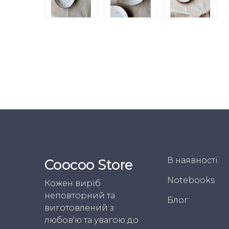
В наявності
Coocoo Store
Notebooks
Кожен виріб
неповторний та
Блог
виготовлений з
любов'ю та увагою до