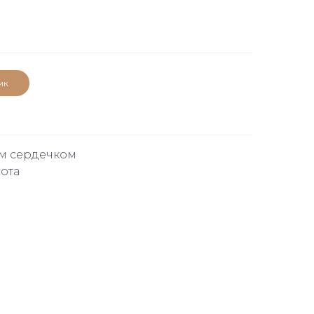
ик
ім сердечком
сота