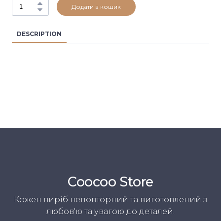
Додати в кошик
DESCRIPTION
Coocoo Store
Кожен виріб неповторний та виготовлений з
любов'ю та увагою до деталей.