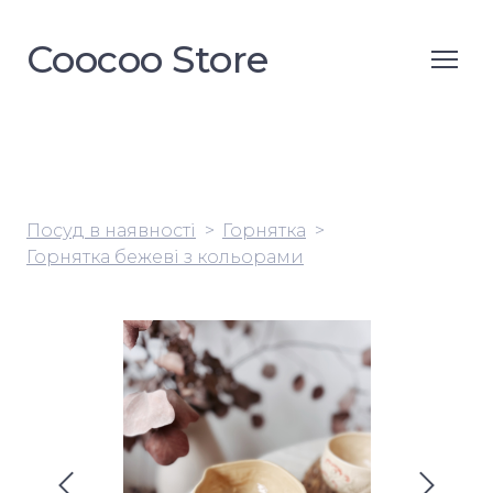
Coocoo Store
Посуд в наявності
Горнятка
Горнятка бежеві з кольорами