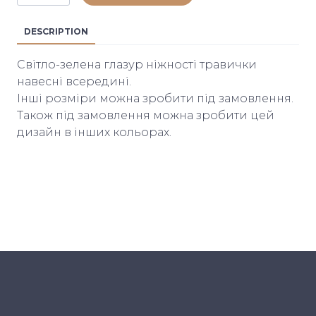
DESCRIPTION
Світло-зелена глазур ніжності травички
навесні всередині.
Інші розміри можна зробити під замовлення.
Також під замовлення можна зробити цей
дизайн в інших кольорах.