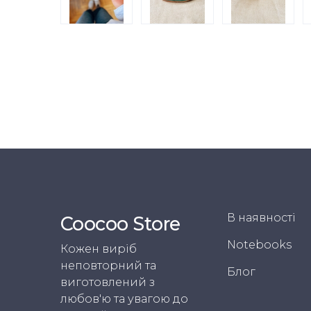
В наявності
Coocoo Store
Notebooks
Кожен виріб
неповторний та
Блог
виготовлений з
любов'ю та увагою до