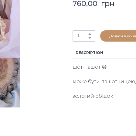
760,00  грн
Додати в кош
DESCRIPTION
шот-пашот 😁
може бути пашотницею, 
золотий обідок