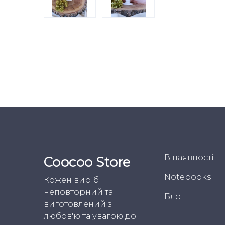
В наявності
Coocoo Store
Notebooks
Кожен виріб
неповторний та
Блог
виготовлений з
любов'ю та увагою до