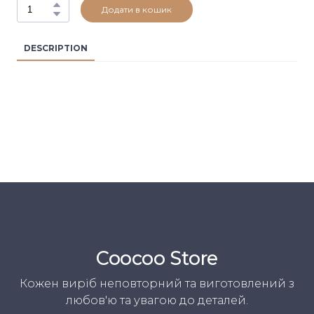
Додати в кошик
DESCRIPTION
Coocoo Store
Кожен виріб неповторний та виготовлений з
любов'ю та увагою до деталей.