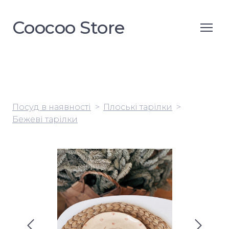
Coocoo Store
Посуд в наявності
Плоські тарілки
Бежеві тарілки