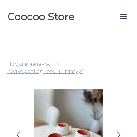
Coocoo Store
Посуд в наявності
Кольорові однотонні глазурі