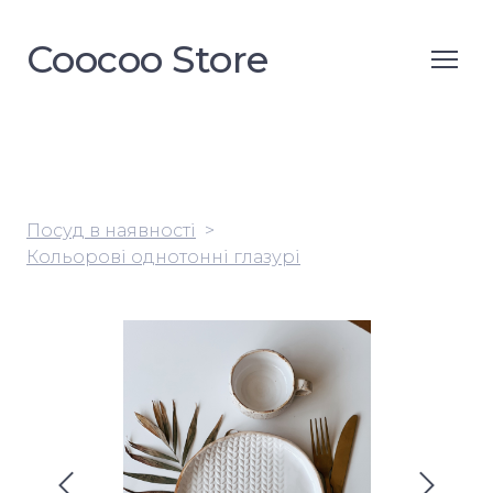
Coocoo Store
Посуд в наявності
Кольорові однотонні глазурі