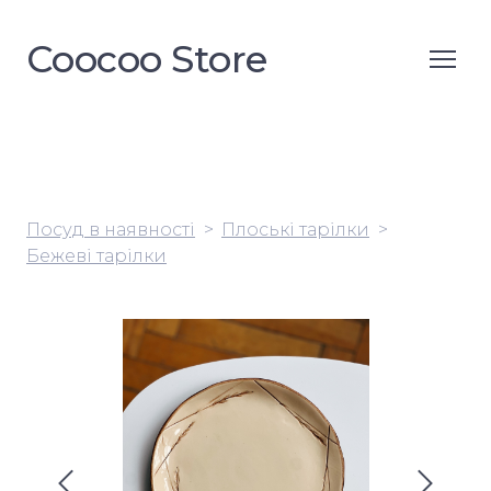
Coocoo Store
Посуд в наявності
Плоські тарілки
Бежеві тарілки