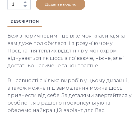
Додати в кошик
DESCRIPTION
Беж з коричневим - це вже моя класика, яка
вам дуже полюбилася, і я розумію чому.
Поєднання теплих віддтінків у монохром
відчувається як щось зігріваюче, ніжне, але і
достатньо насичене та контрастне.
В наявності є кілька виробів у цьому дизайні,
а також можна під замовлення можна щось
привнести від себе. За деталями звертайтеся у
особисті, я з радістю проконсультую та
оберемо найкращій варіант для Вас.