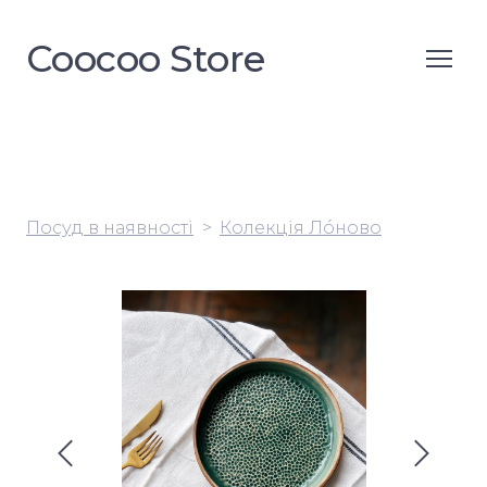
Coocoo Store
Посуд в наявності
Колекція Лóново