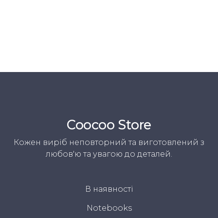
Coocoo Store
Кожен виріб неповторний та виготовлений з
любов'ю та увагою до деталей.
В наявності
Notebooks