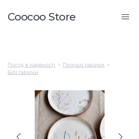
Coocoo Store
Посуд в наявності
Плоські тарілки
Білі тарілки