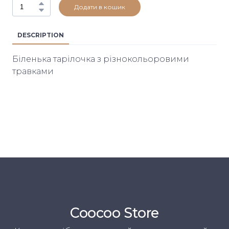
Додати в кошик
DESCRIPTION
Біленька тарілочка з різнокольоровими
травками
Coocoo Store