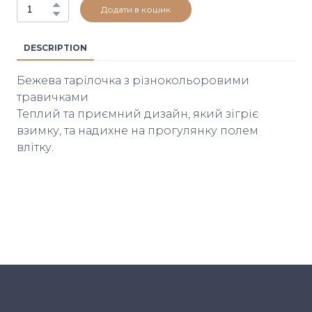
Додати в кошик
DESCRIPTION
Бежева тарілочка з різнокольоровими
травичками
Теплий та приємний дизайн, який зігріє
взимку, та надихне на прогулянку полем
влітку.