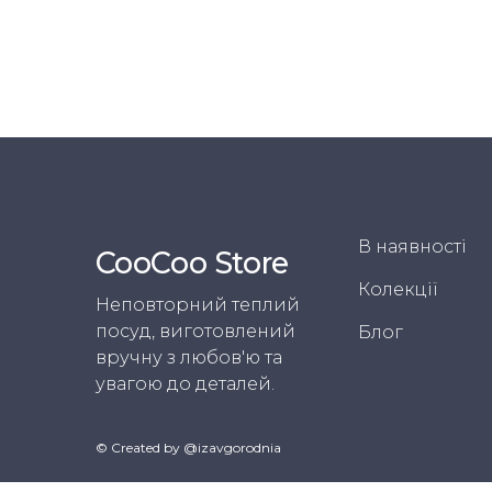
В наявності
CooСoo Store
Колекції
Неповторний теплий
посуд, виготовлений
Блог
вручну з любов'ю та
увагою до деталей.
© Created by @izavgorodnia