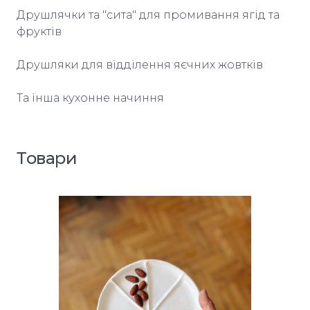
Друшлячки та "сита" для промивання ягід та 
фруктів

Друшляки для відділення яєчних жовтків

Та інша кухонне начиння
Товари