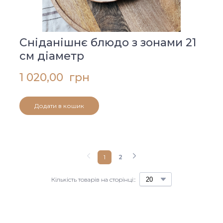
Сніданішнє блюдо з зонами 21
см діаметр
1 020,00  грн
Додати в кошик
1
2
Кількість товарів на сторінці::