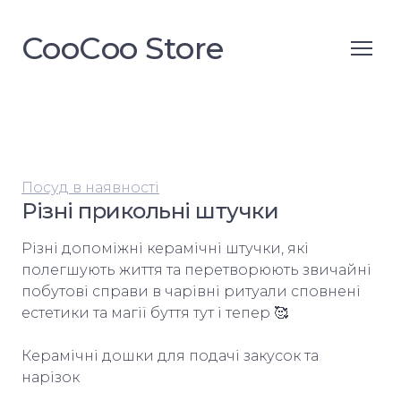
CooСoo Store
Посуд в наявності
Різні прикольні штучки
Різні допоміжні керамічні штучки, які 
полегшують життя та перетворюють звичайні 
побутові справи в чарівні ритуали сповнені 
естетики та магії буття тут і тепер 🥰

Керамічні дошки для подачі закусок та 
нарізок
