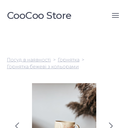
CooСoo Store
Посуд в наявності
Горнятка
Горнятка бежеві з кольорами