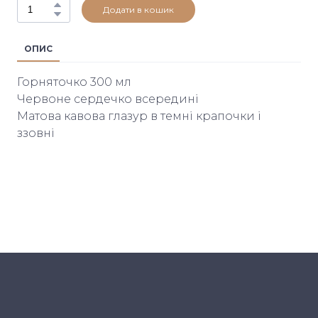
Додати в кошик
ОПИС
Горняточко 300 мл
Червоне сердечко всередині
Матова кавова глазур в темні крапочки і
ззовні