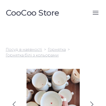
CooСoo Store
Посуд в наявності
Горнятка
Горнятка білі з кольорами