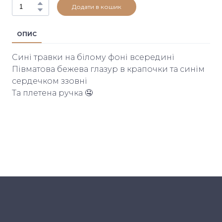
Додати в кошик
ОПИС
Сині травки на білому фоні всередині
Півматова бежева глазур в крапочки та синім
сердечком ззовні
Та плетена ручка 🤤