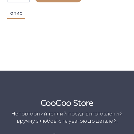
ОПИС
CooСoo Store
Неповторний теплий посуд, виготовлений
вручну з любов'ю та увагою до деталей.