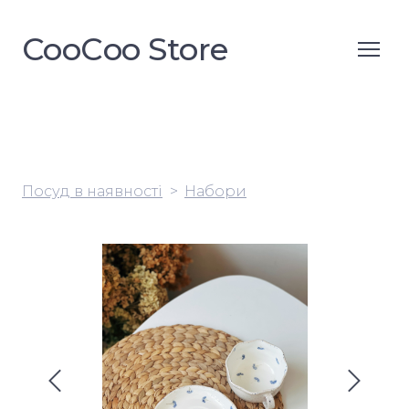
CooСoo Store
Посуд в наявності
Набори