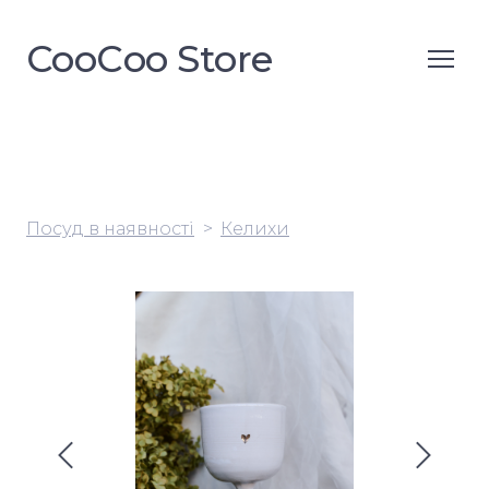
CooСoo Store
Посуд в наявності
Келихи