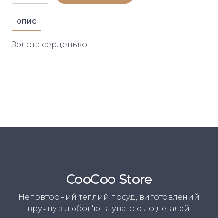
ОПИС
Золоте серденько
CooСoo Store
Неповторний теплий посуд, виготовлений
вручну з любов'ю та увагою до деталей.