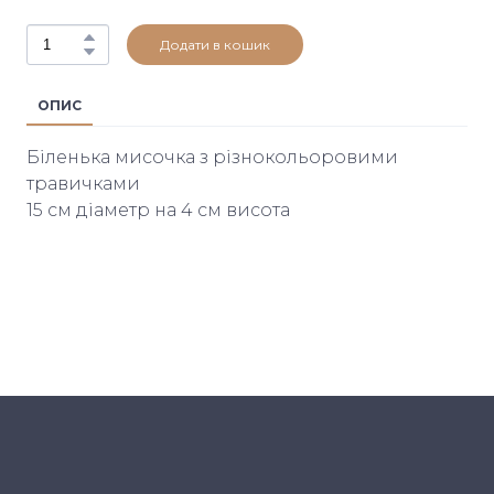
Додати в кошик
ОПИС
Біленька мисочка з різнокольоровими
травичками
15 см діаметр на 4 см висота