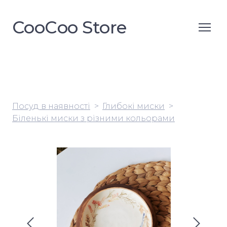
CooСoo Store
Посуд в наявності
Глибокі миски
Біленькі миски з різними кольорами