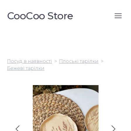
CooСoo Store
Посуд в наявності
Плоські тарілки
Бежеві тарілки