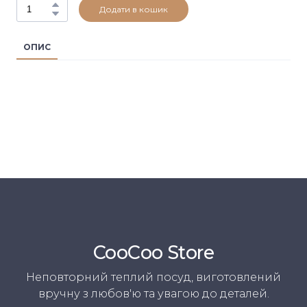
Додати в кошик
ОПИС
CooСoo Store
Неповторний теплий посуд, виготовлений
вручну з любов'ю та увагою до деталей.