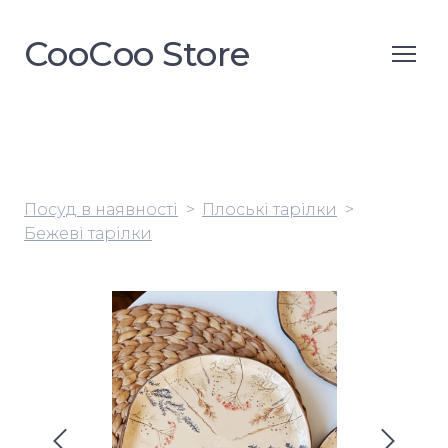
CooСoo Store
Посуд в наявності
Плоські тарілки
Бежеві тарілки