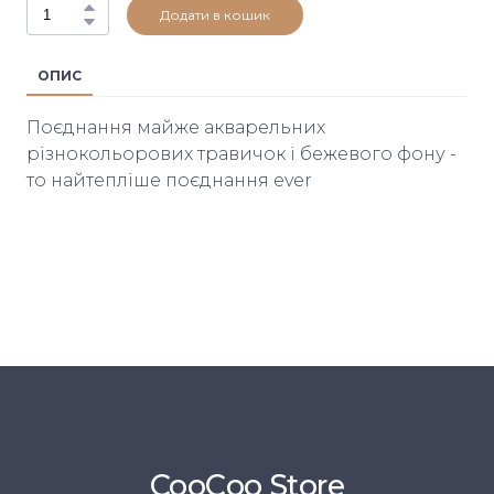
Додати в кошик
ОПИС
Поєднання майже акварельних
різнокольорових травичок і бежевого фону -
то найтепліше поєднання ever
CooСoo Store