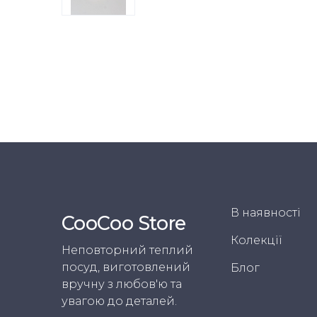
В наявності
CooСoo Store
Колекції
Неповторний теплий
посуд, виготовлений
Блог
вручну з любов'ю та
увагою до деталей.