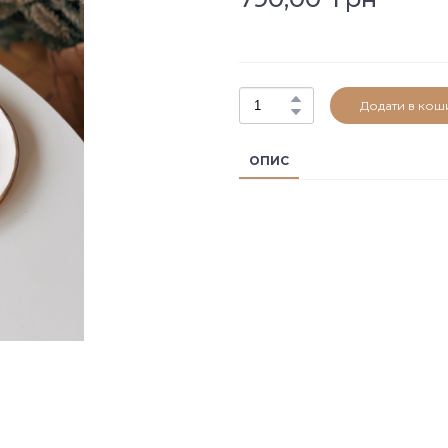
Додати в кош
ОПИС