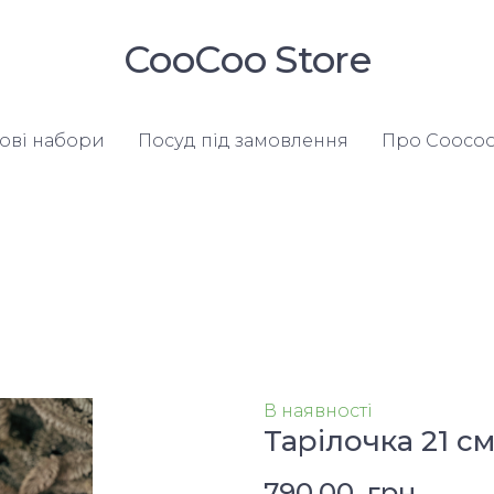
CooСoo Store
ові набори
Посуд під замовлення
Про Coocoo
В наявності
Тарілочка 21 см
790,00  грн