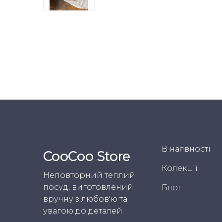
В наявності
CooСoo Store
Колекції
Неповторний теплий
посуд, виготовлений
Блог
вручну з любов'ю та
увагою до деталей.