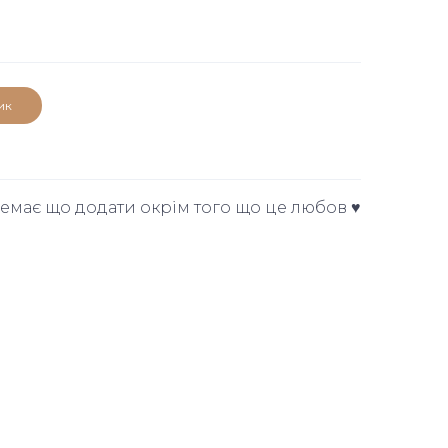
ик
має що додати окрім того що це любов ♥️