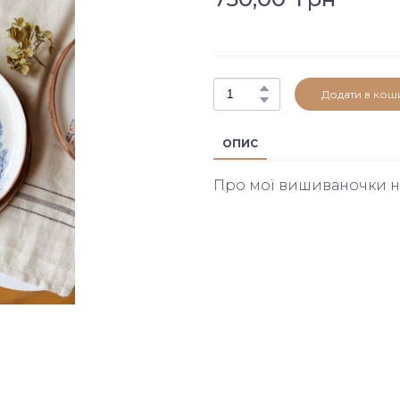
Додати в кош
ОПИС
Про мої вишиваночки не