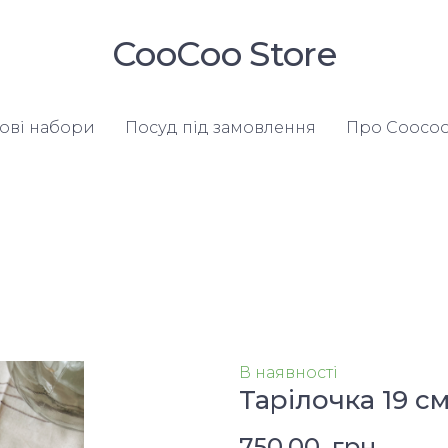
CooСoo Store
ові набори
Посуд під замовлення
Про Coocoo
В наявності
Тарілочка 19 с
750,00  грн